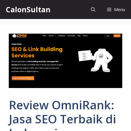
Skip
CalonSultan
Menu
to
content
Review OmniRank:
Jasa SEO Terbaik di