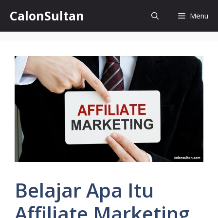
Skip
CalonSultan
Menu
to
content
Belajar Apa Itu
Affiliate Marketing