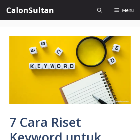
Skip
CalonSultan
Menu
to
content
7 Cara Riset
Keyword untuk