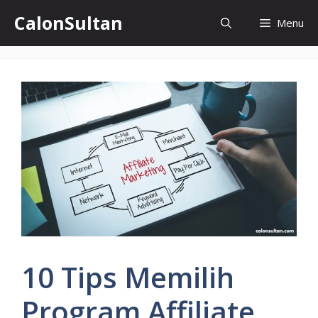
Skip
CalonSultan
Menu
to
content
10 Tips Memilih
Program Affiliate