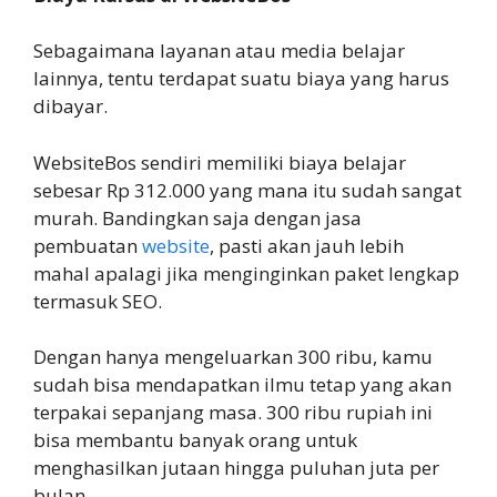
Sebagaimana layanan atau media belajar
lainnya, tentu terdapat suatu biaya yang harus
dibayar.
WebsiteBos sendiri memiliki biaya belajar
sebesar Rp 312.000 yang mana itu sudah sangat
murah. Bandingkan saja dengan jasa
pembuatan
website
, pasti akan jauh lebih
mahal apalagi jika menginginkan paket lengkap
termasuk SEO.
Dengan hanya mengeluarkan 300 ribu, kamu
sudah bisa mendapatkan ilmu tetap yang akan
terpakai sepanjang masa. 300 ribu rupiah ini
bisa membantu banyak orang untuk
menghasilkan jutaan hingga puluhan juta per
bulan.