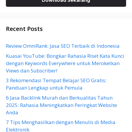
Recent Posts
Review OmniRank: Jasa SEO Terbaik di Indonesia
Kuasai YouTube: Bongkar Rahasia Riset Kata Kunci
dengan Keywords Everywhere untuk Meroketkan
Views dan Subscriber!
3 Rekomendasi Tempat Belajar SEO Gratis:
Panduan Lengkap untuk Pemula
6 Jasa Backlink Murah dan Berkualitas Tahun
2025: Rahasia Meningkatkan Peringkat Website
Anda
7 Tips Menghasilkan dengan Menulis di Media
Elektronik