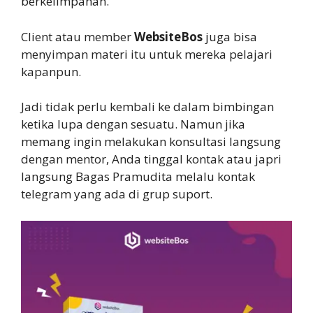
berkelimpahan.
Client atau member
WebsiteBos
juga bisa
menyimpan materi itu untuk mereka pelajari
kapanpun.
Jadi tidak perlu kembali ke dalam bimbingan
ketika lupa dengan sesuatu. Namun jika
memang ingin melakukan konsultasi langsung
dengan mentor, Anda tinggal kontak atau japri
langsung Bagas Pramudita melalu kontak
telegram yang ada di grup suport.