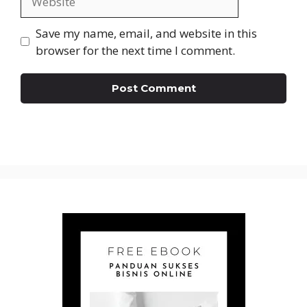
Save my name, email, and website in this
browser for the next time I comment.