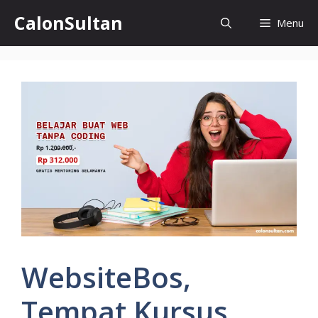
Skip
CalonSultan
Menu
to
content
WebsiteBos,
Tempat Kursus